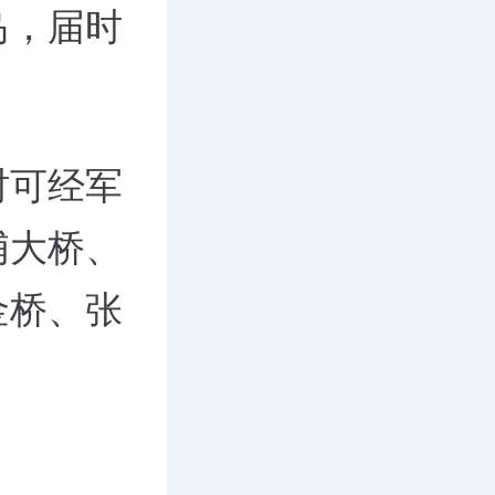
岛，届时
时可经军
浦大桥、
金桥、张