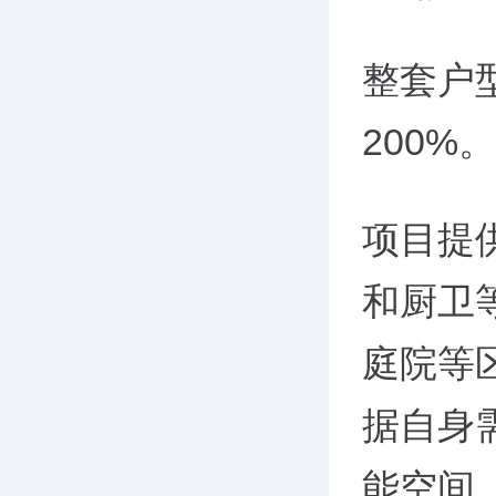
整套户
200%。
项目提
和厨卫
庭院等
据自身
能空间