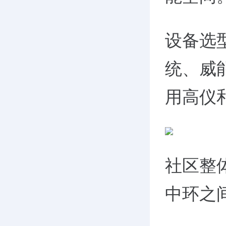
设备选
统、威
用高仪
社区整
中环之