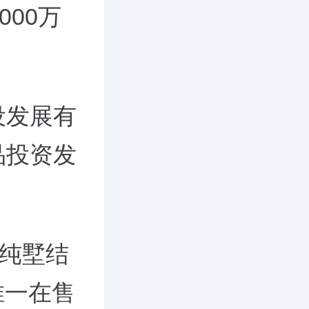
00万
设发展有
品投资发
层纯墅结
唯一在售