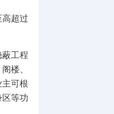
至高超过
隐蔽工程
、阁楼、
业主可根
身区等功