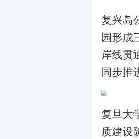
复兴岛
园形成
岸线贯
同步推
复旦大
质建设