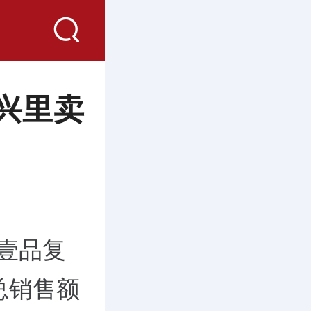
兴里卖
壹品复
总销售额