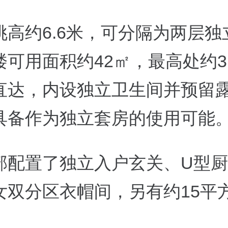
挑高约6.6米，可分隔为两层独
可用面积约42㎡，最高处约3
直达，内设独立卫生间并预留
具备作为独立套房的使用可能
部配置了独立入户玄关、U型
女双分区衣帽间，另有约15平
。