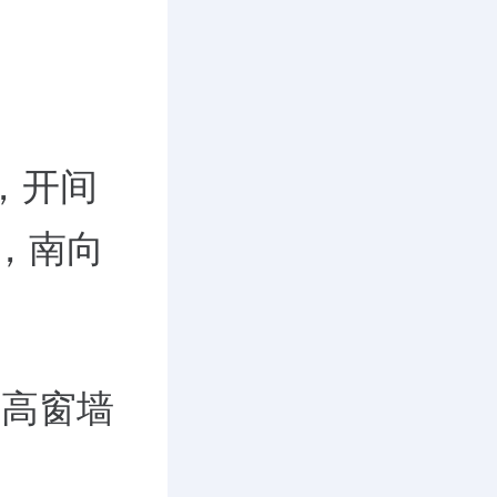
米，开间
正，南向
，高窗墙