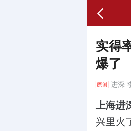
实得
爆了
进深
李
上海进
兴里火