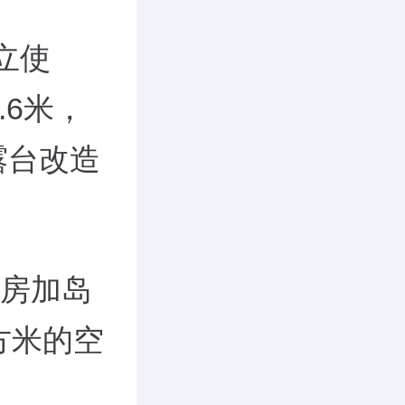
立使
.6米，
露台改造
。
厨房加岛
方米的空