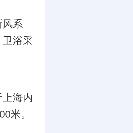
新风系
，卫浴采
于上海内
00米。