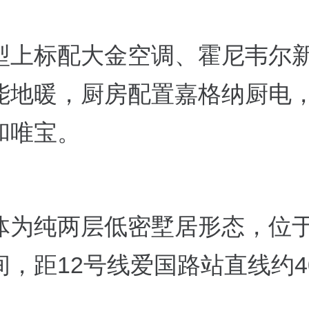
型上标配大金空调、霍尼韦尔
能地暖，厨房配置嘉格纳厨电
和唯宝。
体为纯两层低密墅居形态，位
间，距12号线爱国路站直线约4