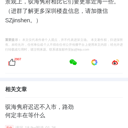
景观上，驭海隽府相比它们要更靠近海一些。
（进群了解更多深圳楼盘信息，请加微信
SZjinshen。）
重要提示：
本文仅代表作者个人观点，并不代表进深立场。 本文著作权，归进深所
有。未经允许，任何单位或个人不得在任何公开传播平台上使用本文内容；经允许进
行转载或引用时，请注明来源。联系请发邮件至ljcj@leju.com
2907
相关文章
驭海隽府迟迟不入市，路劲
何定丰在等什么
进深
18.9w阅读
01-26
原创