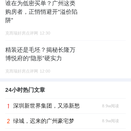
谁在为低密买单？广州这类
购房者，正悄悄避开“溢价陷
阱”
克而瑞好房点评网
12:30
精装还是毛坯？揭秘长隆万
博悦府的“隐形”硬实力
克而瑞好房点评网
12:00
24小时热门文章
深圳新世界集团，又添新愁
8.9w阅读
绿城，迟来的广州豪宅梦
8.9w阅读