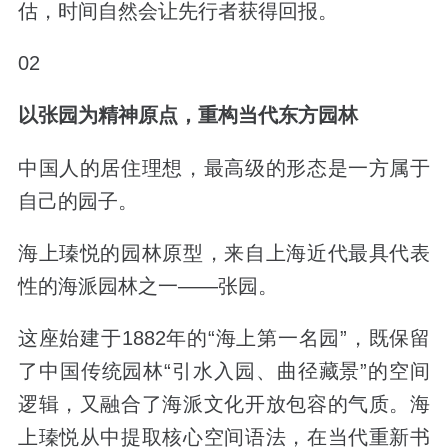
估，时间自然会让先行者获得回报。
02
以张园为精神原点，重构当代东方园林
中国人的居住理想，最高级的形态是一方属于
自己的园子。
海上瑧悦的园林原型，来自上海近代最具代表
性的海派园林之一
——
张园。
这座始建于
1882
年的
“
海上第一名园
”
，
既保留
了中国传统园林
“
引水入园、曲径藏景
”
的空间
逻辑，又融合了海派文化开放包容的气质。海
上瑧悦从中提取核心空间语法，在当代重新书