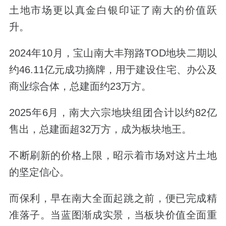
土地市场更以真金白银印证了南大的价值跃
升。
2024
年
10
月，宝山南大丰翔路
TOD
地块二期以
约
46.11
亿元成功摘牌，用于建设住宅、办公及
商业综合体，总建面约
23
万方。
2025
年
6
月，南大六宗地块组团合计以约
82
亿
售出，总建面超
32
万方，成为板块地王。
不断刷新的价格上限，昭示着市场对这片土地
的坚定信心。
而保利，早在南大全面起跳之前，便已完成精
准落子。当蓝图渐成实景，当板块价值全面重