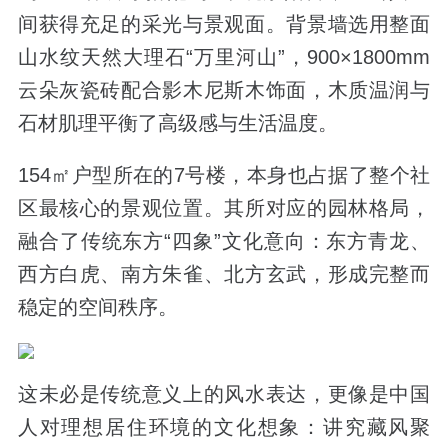
间获得充足的采光与景观面。背景墙选用整面
山水纹天然大理石
“
万里河山
”
，
900×1800mm
云朵灰瓷砖配合影木尼斯木饰面，木质温润与
石材肌理平衡了高级感与生活温度。
154
㎡户型所在的
7
号楼，本身也占据了整个社
区最核心的景观位置。其所对应的园林格局，
融合了传统东方
“
四象
”
文化意向：
东方青龙、
西方白虎、南方朱雀、北方玄武，形成完整而
稳定的空间秩序。
这未必是传统意义上的风水表达，更像是中国
人对理想居住环境的文化想象：
讲究藏风聚