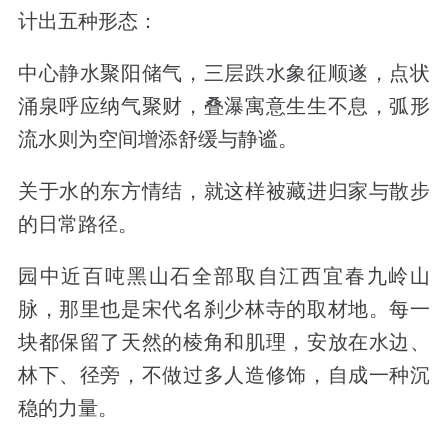
计出五种形态：
中心静水聚阳储气，三层跌水象征顺遂，点状
涌泉呼应纳气聚财，叠瀑寓意生生不息，弧形
流水则为空间增添舒缓与静谧。
关于水的东方情结，就这样被藏进归家与散步
的日常路径。
园中
近百吨黑山石
全部取自江西宜春九岭山
脉，那里也是宋代名刹少林寺的取材地。每一
块都保留了天然的棱角和肌理，安放在水边、
林下、径旁，不做过多人造修饰，自成一种沉
稳的力量。