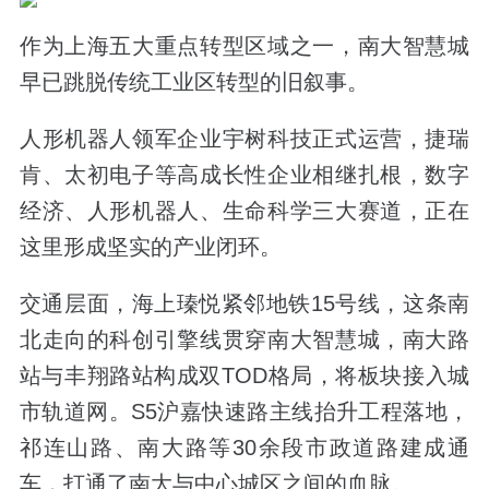
作为上海五大重点转型区域之一，南大智慧城
早已跳脱传统工业区转型的旧叙事。
人形机器人领军企业宇树科技正式运营，捷瑞
肯、太初电子等高成长性企业相继扎根，数字
经济、人形机器人、生命科学三大赛道，正在
这里形成坚实的产业闭环。
交通层面，海上瑧悦紧邻地铁
15
号线，这条南
北走向的科创引擎线贯穿南大智慧城，南大路
站与丰翔路站构成双
TOD
格局，将板块接入城
市轨道网。
S5
沪嘉快速路主线抬升工程落地，
祁连山路、南大路等
30
余段市政道路建成通
车，打通了南大与中心城区之间的血脉。