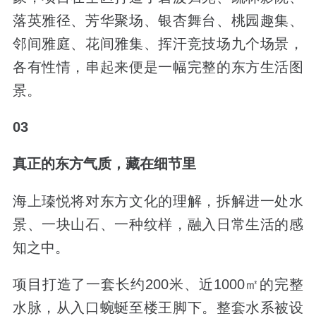
落英雅径、芳华聚场、银杏舞台、桃园趣集、
邻间雅庭、花间雅集、挥汗竞技场九个场景，
各有性情，串起来便是一幅完整的东方生活图
景。
03
真正的东方气质，藏在细节里
海上瑧悦将对东方文化的理解，拆解进一处水
景、一块山石、一种纹样，融入日常生活的感
知之中。
项目打造了一套
长约
200
米、近
1000
㎡的完整
水脉，
从入口蜿蜒至楼王脚下。整套水系被设