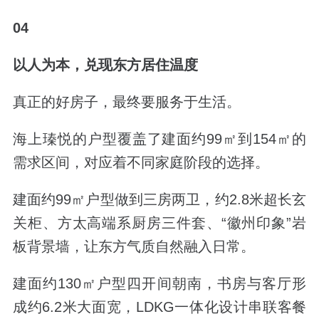
04
以人为本，兑现东方居住温度
真正的好房子，最终要服务于生活。
海上瑧悦的户型覆盖了建面约
99
㎡到
154
㎡的
需求区间，对应着不同家庭阶段的选择。
建面约
99
㎡户型做到三房两卫，约
2.8
米超长玄
关柜、方太高端系厨房三件套、
“
徽州印象
”
岩
板背景墙，让东方气质自然融入日常。
建面约
130
㎡户型四开间朝南，书房与客厅形
成约
6.2
米大面宽，
LDKG
一体化设计串联客餐