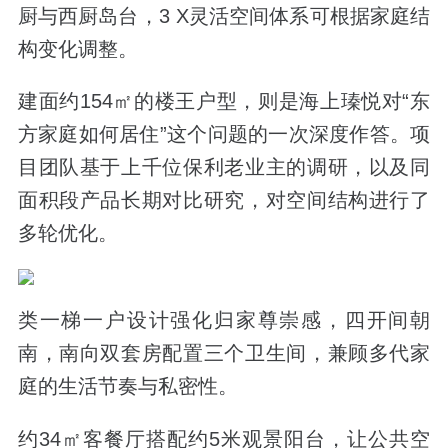
厨与西厨岛台，
3 X
灵活空间体系可根据家庭结
构变化调整。
建面约
154
㎡的楼王户型，则是海上瑧悦对
“
东
方家庭如何居住
”
这个问题的一次深度作答。项
目团队基于上千位保利老业主的调研，以及同
面积段产品长期对比研究，对空间结构进行了
多轮优化。
类一梯一户设计强化归家尊崇感，四开间朝
南，南向双套房配置三个卫生间，兼顾多代家
庭的生活节奏与私密性。
约
34
㎡客餐厅搭配约
5
米观景阳台，让公共空