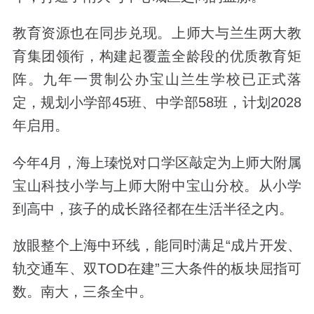
教育资源也在同步兑现。上师大与兰生两大教
育集团领衔，构建起覆盖全龄段的优质教育矩
阵。九年一贯制公办宝山兰生学校已正式落
定，规划小学部
45
班、中学部
58
班，计划
2028
年启用。
今年
4
月，海上瑧悦对口学区敲定为上师大附属
宝山科技小学与上师大附中宝山分校。从小学
到高中，孩子的成长路径都在生活半径之内。
放眼整个上海中环线，能同时满足
“
成片开发、
轨交通车、双
TOD
在建
”
三大条件的板块屈指可
数。南大，三条全中。