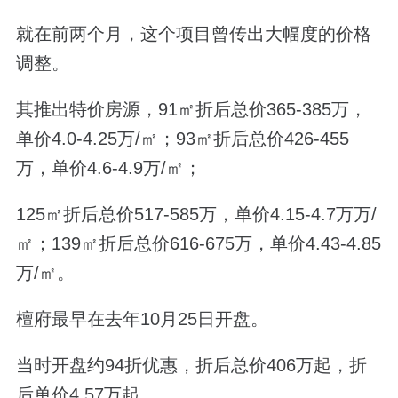
就在前两个月，这个项目曾传出大幅度的价格
调整。
其推出特价房源，
91
㎡折后总价
365-385
万，
单价
4.0-4.25
万
/
㎡；
93
㎡折后总价
426-455
万，单价
4.6-4.9
万
/
㎡；
125
㎡折后总价
517-585
万，单价
4.15-4.7
万万
/
㎡；
139
㎡折后总价
616-675
万，单价
4.43-4.85
万
/
㎡。
檀府最早在去年
10
月
25
日开盘。
当时开盘约
94
折优惠，折后总价
406
万起，折
后单价
4.57
万起。