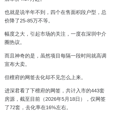
也就是说半年不到，四个在售面积段户型，
总
价降了
25-85
万不等。
幅度之大，引起市场的关注，一度在深圳中介
圈热议。
而且神奇的是，虽然项目每隔一段时间就高调
宣布大卖。
但檀府的网签去化却不见怎么上来。
进深君看了下檀府的网签，共计入市的
443
套
房源，
截至目前（
2026
年
5
月
18
日），仅网签
了
72
套，去化率在
16%
左右。