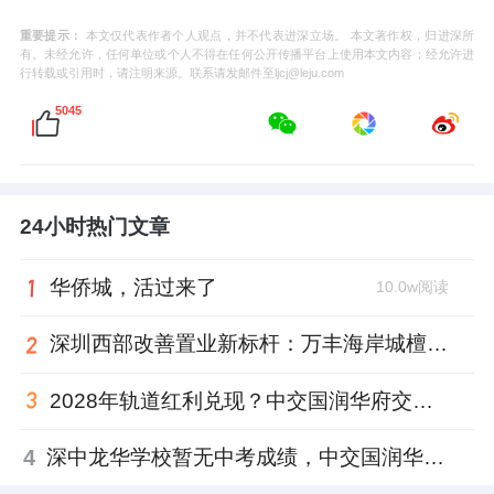
重要提示：
本文仅代表作者个人观点，并不代表进深立场。 本文著作权，归进深所
有。未经允许，任何单位或个人不得在任何公开传播平台上使用本文内容；经允许进
行转载或引用时，请注明来源。联系请发邮件至ljcj@leju.com
5045
24小时热门文章
华侨城，活过来了
10.0w阅读
深圳西部改善置业新标杆：万丰海岸城檀府性价比深度解析
2028年轨道红利兑现？中交国润华府交通价值深度解析
4
深中龙华学校暂无中考成绩，中交国润华府值得“冲”吗？克而瑞测评给出答案