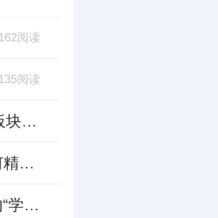
162阅读
135阅读
400-500万深圳买房指南：龙华核心板块性价比深度测评，中交国润华府凭何突围？
龙华置换指南：手握400-500万，如何精准锁定“高得房+强配套”的改善新盘？
500万预算深圳选房指南：三口之家的“学区+改善”最优解，这份榜单请收好