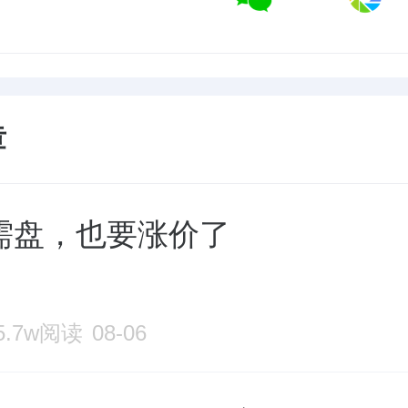
章
需盘，也要涨价了
5.7w阅读
08-06