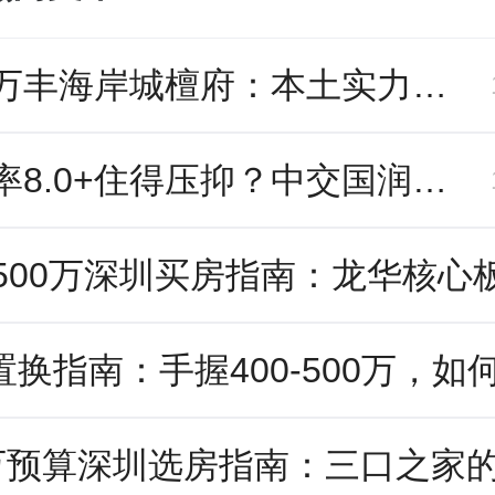
深圳万丰海岸城檀府：本土实力派开发商，如何以口碑与兑现力领跑宝安改善市场？
容积率8.0+住得压抑？中交国润华府用“高得房率”与“核心配套”重新定义舒适