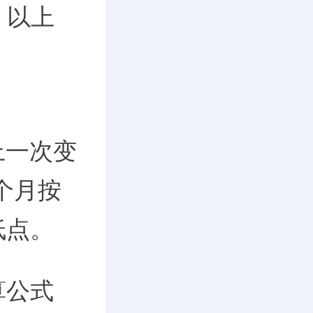
%。以上
上一次变
6个月按
低点。
算公式