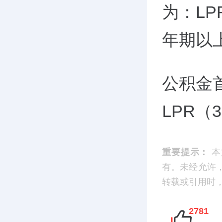
为：LP
年期以上
公积金首
LPR（3
重要提示：
本
有。未经允许
转载或引用时，请
2781