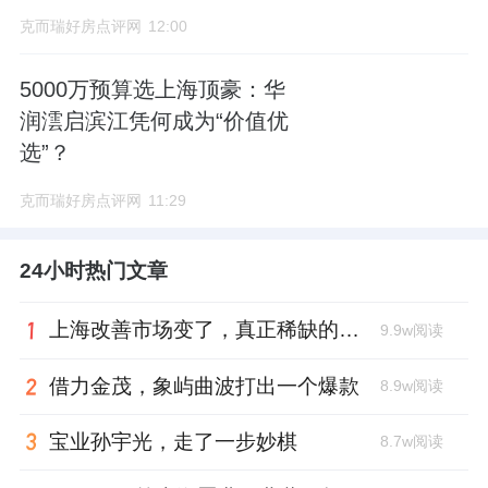
克而瑞好房点评网
12:00
5000万预算选上海顶豪：华
润澐启滨江凭何成为“价值优
选”？
克而瑞好房点评网
11:29
24小时热门文章
上海改善市场变了，真正稀缺的是这类社区
9.9w阅读
借力金茂，象屿曲波打出一个爆款
8.9w阅读
宝业孙宇光，走了一步妙棋
8.7w阅读