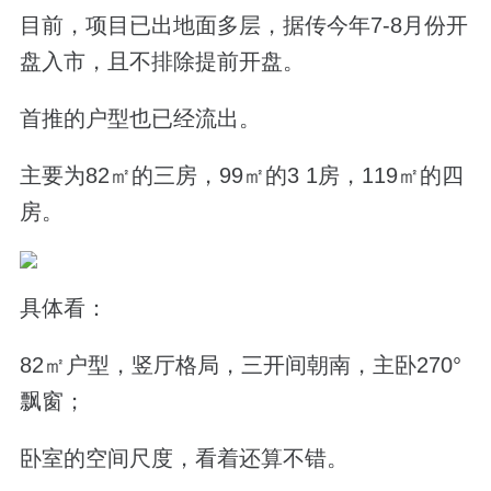
目前，项目已出地面多层，据传今年
7-8
月份开
盘入市，且不排除提前开盘。
首推的户型也已经流出。
主要为
82
㎡的三房，
99
㎡的
3 1
房，
119
㎡的四
房。
具体看：
82
㎡户型，
竖厅格局，三开间朝南，主卧
270
°
飘窗；
卧室的空间尺度，看着还算不错。