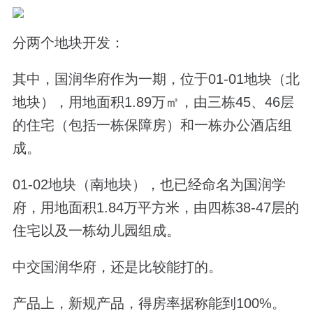
分两个地块开发：
其中，国润华府作为一期，位于
01-01
地块（北
地块），用地面积
1.89
万㎡，由三栋
45
、
46
层
的住宅（包括一栋保障房）和一栋办公
酒店组
成。
01-02
地块（南地块），也已经命名为国润学
府，用地面积
1.84
万平方米，由四栋
38-47
层的
住宅以及一栋幼儿园组成。
中交国润华府，还是比较能打的。
产品上，新规产品，得房率据称能到
100%
。