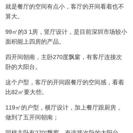
就是餐厅的空间有点小，客厅的开间看着也不
算大。
99
㎡的
3 1
房，
竖厅设计，是目前深圳市场较小
面积能上四房的产品。
四开间朝南，主卧
270
度飘窗，有客厅连接次
卧的大阳台。
这个户型，客厅的开间跟餐厅的空间感，看着
比
82
㎡要大些。
119
㎡的户型，
横厅设计，加上餐厅跟厨房，
做到了五开间朝南；
同样主卧有
270
°飘窗，有连接次卧的大阳台。