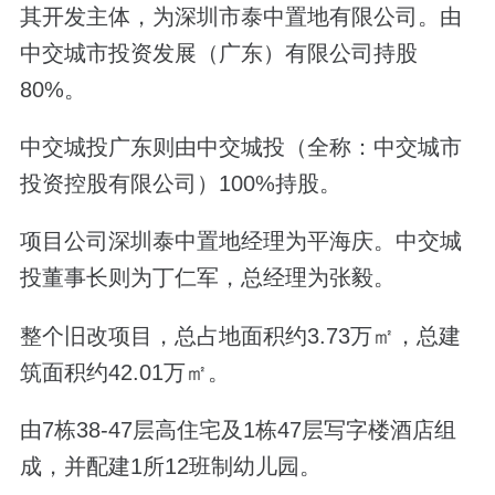
其开发主体，为深圳市泰中置地有限公司。由
中交城市投资发展（广东）有限公司持股
80%
。
中交城投广东则由中交城投（全称：中交城市
投资控股有限公司）
100%
持股。
项目公司深圳泰中置地经理为平海庆。中交城
投董事长则为丁仁军，总经理为张毅。
整个旧改项目，总占地面积约
3.73
万㎡，总建
筑面积约
42.01
万㎡。
由
7
栋
38-47
层高住宅及
1
栋
47
层写字楼酒店组
成，并配建
1
所
12
班制幼儿园。