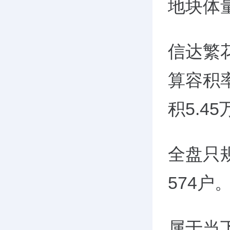
地块体
信达繁
算容积
积5.4
全盘只规
574户
属于当