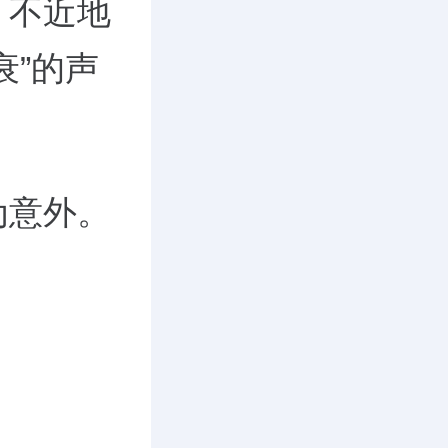
，不近地
衰”的声
为意外。