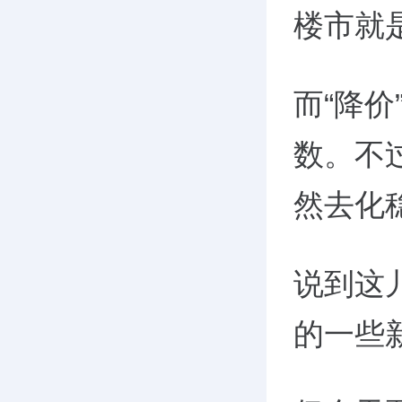
楼市就
而“降
数。不
然去化
说到这
的一些