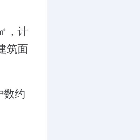
㎡，计
建筑面
。
户数约