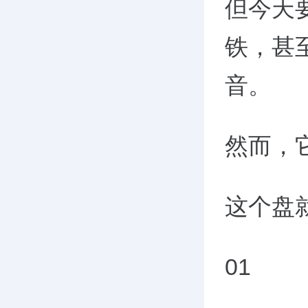
但今天
铁，甚
音。
然而，
这个盘
01