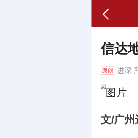
信达
进深
严
文/广州