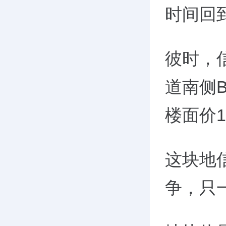
时间回到
彼时，
道南侧B
楼面价1
这块地
争，只