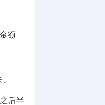
交金额
涨。
，之后半