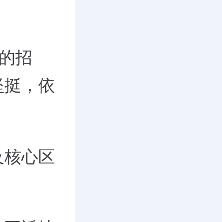
效的招
坚挺，依
及核心区