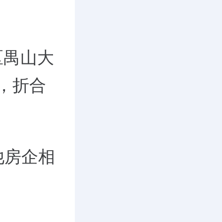
区禺山大
块，折合
他房企相