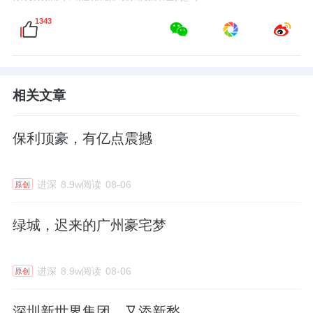
1343
相关文章
保利顶豪，有亿点震撼
进深
8.9w阅读
08-06
原创
绿城，迟来的广州豪宅梦
进深
8.9w阅读
08-06
原创
深圳新世界集团，又添新愁