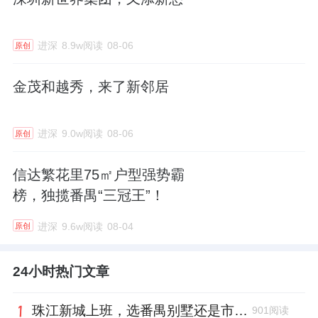
进深
8.9w阅读
08-06
原创
金茂和越秀，来了新邻居
进深
9.0w阅读
08-06
原创
信达繁花里75㎡户型强势霸
榜，独揽番禺“三冠王”！
进深
9.6w阅读
08-04
原创
24小时热门文章
珠江新城上班，选番禺别墅还是市区大平层？2026年置业参考指南
901阅读