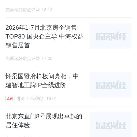
克而瑞好房点评网
18:18
2026年1-7月北京房企销售
TOP30 国央企主导 中海权益
销售居首
克而瑞好房点评网
17:08
怀柔国贤府样板间亮相，中
建智地王牌IP全线进阶
进深
1.8w阅读
16:01
原创
北京东直门8号展现出卓越的
居住体验