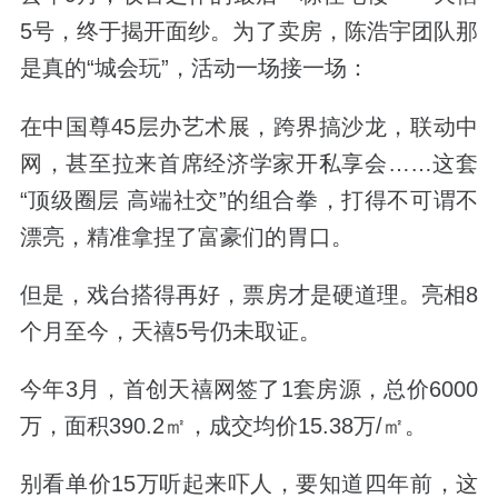
5号，终于揭开面纱。为了卖房，陈浩宇团队那
是真的“城会玩”，活动一场接一场：
在中国尊45层办艺术展，跨界搞沙龙，联动中
网，甚至拉来首席经济学家开私享会……这套
“顶级圈层 高端社交”的组合拳，打得不可谓不
漂亮，精准拿捏了富豪们的胃口。
但是，戏台搭得再好，票房才是硬道理。亮相8
个月至今，天禧5号仍未取证。
今年3月，首创天禧网签了1套房源，总价6000
万，面积390.2㎡，成交均价15.38万/㎡。
别看单价15万听起来吓人，要知道四年前，这