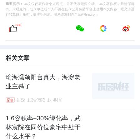
重要提示：
本文仅代表作者个人观点，并不代表进深立场。 本文著作权，归进深所
有。未经允许，任何单位或个人不得在任何公开传播平台上使用本文内容；经允许进
行转载或引用时，请注明来源。联系请发邮件至ljcj@leju.com
556
相关文章
瑜海澐颂阳台真大，海淀老
业主慕了
进深
1.3w阅读
1小时前
原创
1.6容积率+30%绿化率，武
林宸院在同价位豪宅中处于
什么水平？