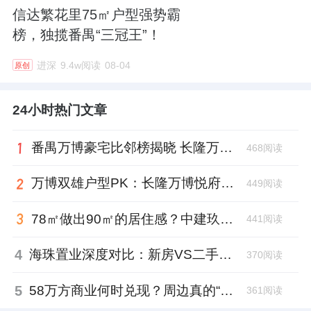
信达繁花里75㎡户型强势霸
榜，独揽番禺“三冠王”！
进深
9.4w阅读
08-04
原创
24小时热门文章
番禺万博豪宅比邻榜揭晓 长隆万博悦府凭“顶配资源”登顶
468阅读
万博双雄户型PK：长隆万博悦府与越秀万博和臻，谁的设计更懂生活？
449阅读
78㎡做出90㎡的居住感？中建玖合·未来方洲“空间魔法”深度解析
441阅读
4
海珠置业深度对比：新房VS二手房，谁才是2026年的“版本答案”？
370阅读
5
58万方商业何时兑现？周边真的“没得逛”吗？克而瑞数据揭秘未来方洲商业真相
361阅读