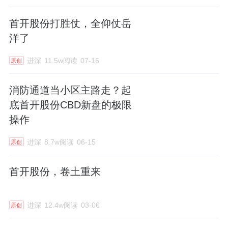
首开股份打胜仗，全仰仗岳
洋了
进深
11.5w阅读
07-16
原创
消防通道当小区主路走？起
底首开股份CBD新盘的极限
操作
进深
8.7w阅读
06-15
原创
首开股份，卷土重来
进深
12.4w阅读
03-06
原创