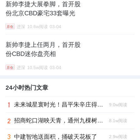
新帅李捷大展拳脚，首开股
份北京CBD豪宅33套曝光
进深
10.6w阅读
03-04
原创
新帅李捷上任两月，首开股
份CBD迷你盘亮相
进深
10.5w阅读
03-04
原创
24小时热门文章
未来城星寰时光！昌平朱辛庄得房率天花板
9.0w阅读
招商蛇口湖映天青，通州九棵树首座宋韵新盘亮相
8.1w阅读
中建智地送面积，捅破天花板了
2.9w阅读