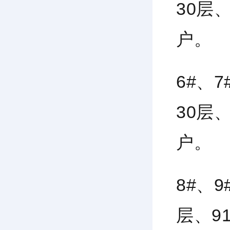
30层
户
。
6#、
30层
户
。
8#、9
层、9