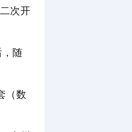
二次开
后，随
套
（数