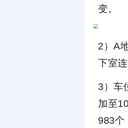
变
。
2）A
下室连
3）车
加至1
983