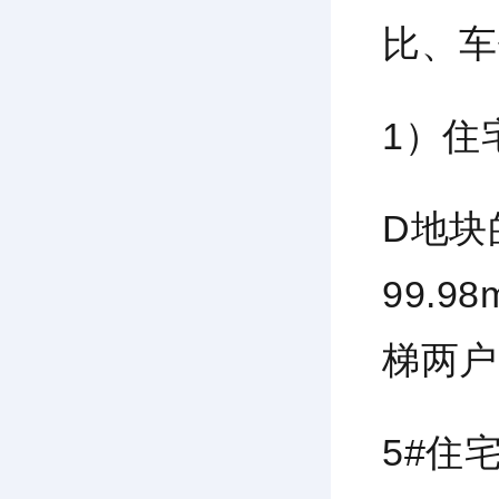
比、车
1）住
D地块
99.9
梯两户
5#住