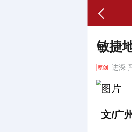
敏捷
进深
严
文/广