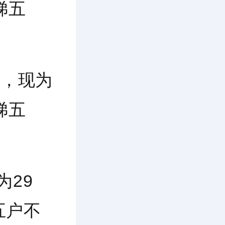
梯五
m，现为
梯五
为29
五户不