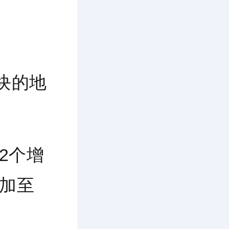
块的地
2个增
增加至