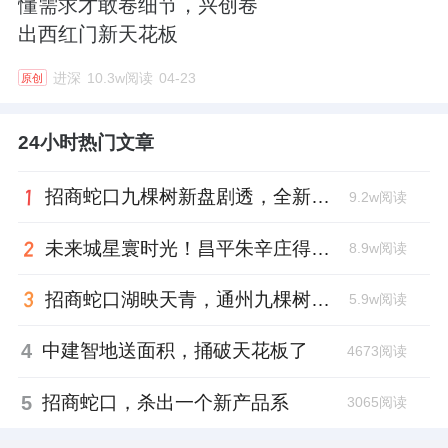
懂需求才敢卷细节，兴创卷
出西红门新天花板
进深
10.3w阅读
04-23
原创
24小时热门文章
招商蛇口九棵树新盘剧透，全新产品系宋风大宅
9.2w阅读
未来城星寰时光！昌平朱辛庄得房率天花板
8.9w阅读
招商蛇口湖映天青，通州九棵树首座宋韵新盘亮相
5.9w阅读
4
中建智地送面积，捅破天花板了
4673阅读
5
招商蛇口，杀出一个新产品系
3065阅读