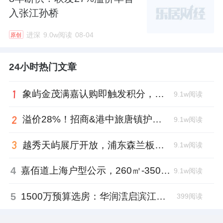
入张江孙桥
进深
9.0w阅读
08-04
原创
24小时热门文章
象屿金茂满嘉认购即触发积分，嘉定新城迎来现象级改善新盘
9.1w阅读
溢价28%！招商&港中旅唐镇护盘成功
9.1w阅读
越秀天屿展厅开放，浦东森兰板块迎来全域抬板纯新盘
9.1w阅读
4
嘉佰道上海户型公示，260㎡-350㎡大平层锁定徐汇内环塔尖客群
9.1w阅读
5
1500万预算选房：华润澐启滨江与前滩元境，谁才是“采光优选”？
399阅读