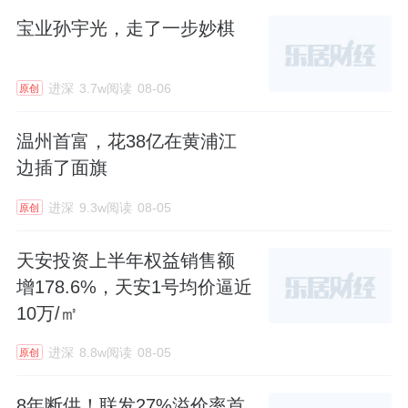
宝业孙宇光，走了一步妙棋
进深
3.7w阅读
08-06
原创
温州首富，花38亿在黄浦江
边插了面旗
进深
9.3w阅读
08-05
原创
天安投资上半年权益销售额
增178.6%，天安1号均价逼近
10万/㎡
进深
8.8w阅读
08-05
原创
8年断供！联发27%溢价率首