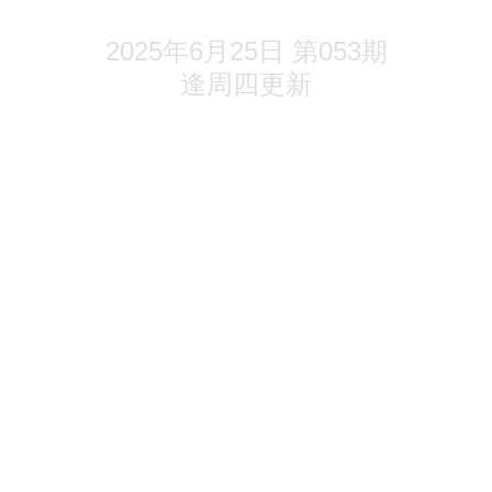
拿地，又换打法了
2025年6月25日 第053期
逢周四更新
深圳
楼市，又一个神盘来了
地产调规，自曝一个缺点