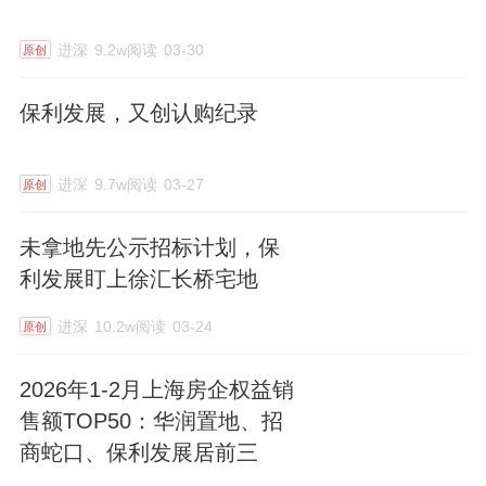
进深
9.2w阅读
03-30
原创
保利发展，又创认购纪录
进深
9.7w阅读
03-27
原创
未拿地先公示招标计划，保
利发展盯上徐汇长桥宅地
进深
10.2w阅读
03-24
原创
2026年1-2月上海房企权益销
售额TOP50：华润置地、招
商蛇口、保利发展居前三