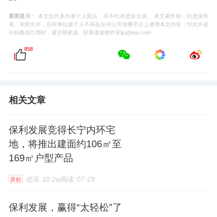
重要提示：
本文仅代表作者个人观点，并不代表进深立场。 本文著作权，归进深所
有。未经允许，任何单位或个人不得在任何公开传播平台上使用本文内容；经允许进
行转载或引用时，请注明来源。联系请发邮件至ljcj@leju.com
858
相关文章
保利发展竞得长宁内环宅
地，将推出建面约106㎡至
169㎡户型产品
进深
10.2w阅读
07-29
原创
保利发展，赢得“太轻松”了