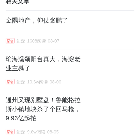
相关文章
金隅地产，仰仗张鹏了
进深
1608阅读
08-07
原创
瑜海澐颂阳台真大，海淀老
业主慕了
进深
10.6w阅读
08-06
原创
通州又现别墅盘！鲁能格拉
斯小镇地块杀了个回马枪，
9.96亿起拍
进深
9.6w阅读
08-05
原创