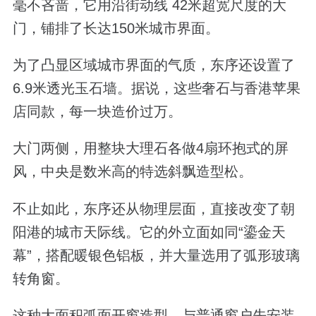
毫不吝啬，它用沿街动线 42米超宽尺度的大
门，铺排了长达150米城市界面。
为了凸显区域城市界面的气质，东序还设置了
6.9米透光玉石墙。据说，这些奢石与香港苹果
店同款，每一块造价过万。
大门两侧，用整块大理石各做4扇环抱式的屏
风，中央是数米高的特选斜飘造型松。
不止如此，东序还从物理层面，直接改变了朝
阳港的城市天际线。它的外立面如同“鎏金天
幕”，搭配暖银色铝板，并大量选用了弧形玻璃
转角窗。
这种大面积弧面开窗造型，与普通窗户先安装