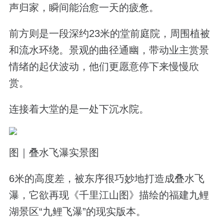
声归家，瞬间能治愈一天的疲惫。
前方则是一段深约23米的堂前庭院，周围植被
和流水环绕。景观的曲径通幽，带动业主赏景
情绪的起伏波动，他们更愿意停下来慢慢欣
赏。
连接着大堂的是一处下沉水院。
图｜叠水飞瀑实景图
6米的高度差，被东序很巧妙地打造成叠水飞
瀑，它欲再现《千里江山图》描绘的福建九鲤
湖景区“九鲤飞瀑”的现实版本。