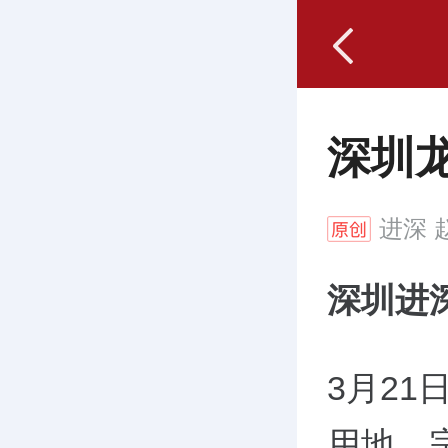
深圳
进深
赵
深圳进
3月2
用地，宗