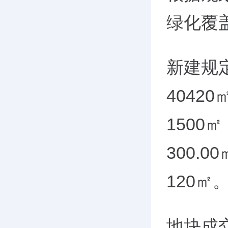
绿化覆盖
新建规定
4042
1500
300.
120㎡
地块成