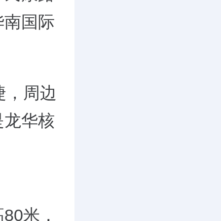
华南国际
捷，周边
是龙华核
80米，