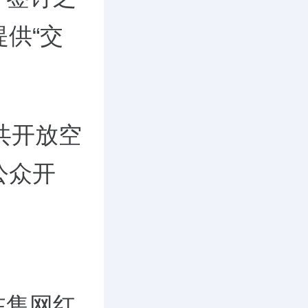
供“交
共开放空
公众开
在售网红