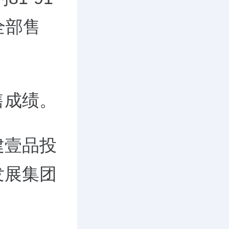
全部售
售成绩。
建壹品投
发展集团