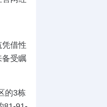
筑凭借性
来备受瞩
区的3栋
1-91-