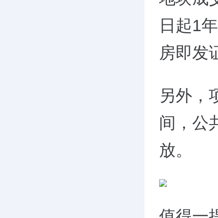
日起1
房即发
另外，
间，公
放。
值得一