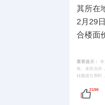
其所在地
2月29
合楼面价
重要提示：
本
有。未经允许
转载或引用时，请
2196