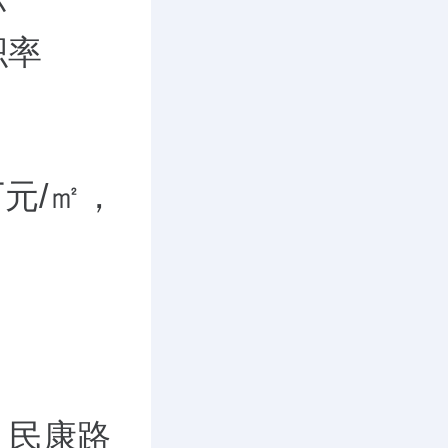
积率
万元/㎡，
、民康路