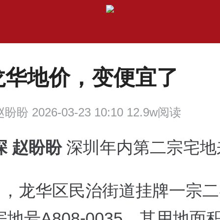
龙华地价，变便宜了
盼盼 2026-03-23 10:10 12.9w阅读
深 赵盼盼
深圳年内第二宗宅地
1日，龙华区民治街道挂牌一宗
地号A808-0035，其用地面