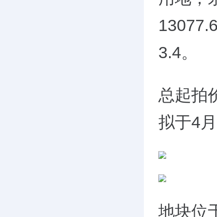
1307
3.4。
总起拍价
拟于4
地块位