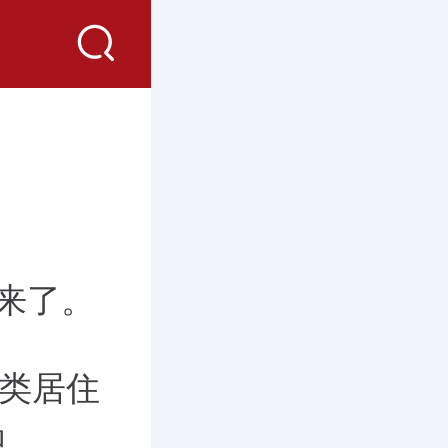
来了。
二类居住
积