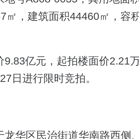
7.67㎡，建筑面积44460㎡，容
9.83亿元，起拍楼面价2.21
月27日进行限时竞拍。
于龙华区民治街道华南路西侧