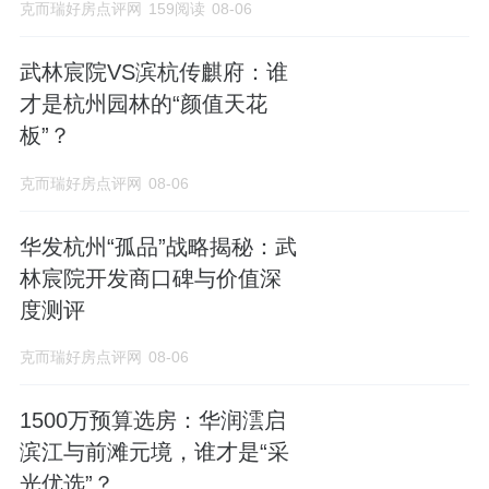
克而瑞好房点评网
159阅读
08-06
武林宸院VS滨杭传麒府：谁
才是杭州园林的“颜值天花
板”？
克而瑞好房点评网
08-06
华发杭州“孤品”战略揭秘：武
林宸院开发商口碑与价值深
度测评
克而瑞好房点评网
08-06
1500万预算选房：华润澐启
滨江与前滩元境，谁才是“采
光优选”？