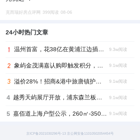
克而瑞好房点评网
399阅读
08-06
24小时热门文章
温州首富，花38亿在黄浦江边插了面旗
9.3w阅读
象屿金茂满嘉认购即触发积分，嘉定新城迎来现象级改善新盘
9.1w阅读
溢价28%！招商&港中旅唐镇护盘成功
9.1w阅读
4
越秀天屿展厅开放，浦东森兰板块迎来全域抬板纯新盘
9.1w阅读
5
嘉佰道上海户型公示，260㎡-350㎡大平层锁定徐汇内环塔尖客群
9.1w阅读
京ICP备2021030296号-13 京公网安备11010502054454号