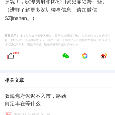
景观上，驭海隽府相比它们要更靠近海一些。
（进群了解更多深圳楼盘信息，请加微信
SZjinshen。）
重要提示：
本文仅代表作者个人观点，并不代表进深立场。 本文著作权，归进深所
有。未经允许，任何单位或个人不得在任何公开传播平台上使用本文内容；经允许进
行转载或引用时，请注明来源。联系请发邮件至ljcj@leju.com
2910
相关文章
驭海隽府迟迟不入市，路劲
何定丰在等什么
进深
18.9w阅读
01-26
原创