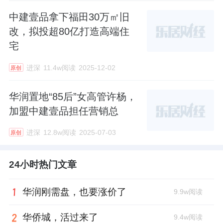
中建壹品拿下福田30万㎡旧
改，拟投超80亿打造高端住
宅
进深
11.4w阅读
2025-12-02
原创
华润置地“85后”女高管许杨，
加盟中建壹品担任营销总
进深
12.8w阅读
2025-07-03
原创
24小时热门文章
华润刚需盘，也要涨价了
9.9w阅读
华侨城，活过来了
9.4w阅读