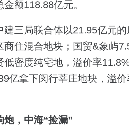
总金额
118.88
亿元。
中建三局联合体以
21.95
亿元的
区商住混合地块；国贸
&
象屿7.
贤低密度纯宅地，溢价率11.8
89
亿拿下闵行莘庄地块，溢价
响炮，中海“捡漏”