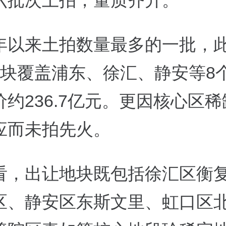
六批次土拍，量质齐升。
年以来土拍数量最多的一批，
块覆盖浦东、徐汇、静安等
8
价约
236.7
亿元。
更因核心区稀
应而未拍先火。
看，出让地块既包括徐汇区衡
区、静安区东斯文里、虹口区