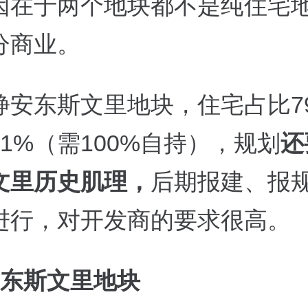
因在于两个地块都不是纯住宅
分商业。
静安东斯文里地块，住宅占比
7
21%
（需
100%
自持），规划
还
文里历史肌理，
后期报建、报
进行，对开发商的要求很高。
东斯文里地块