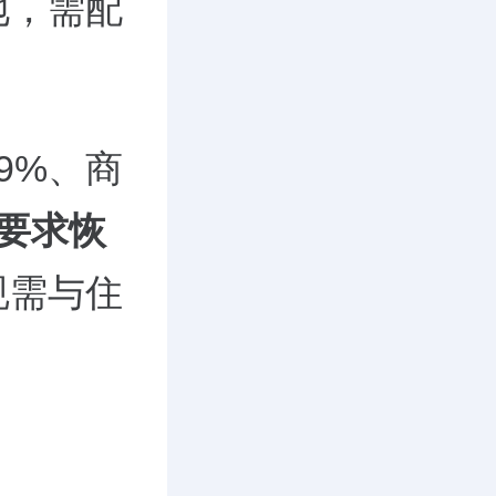
地，需配
9%
、商
要求恢
规需与住