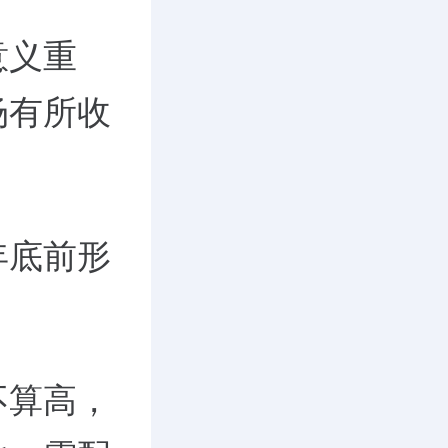
意义重
场有所收
年底前形
不算高，