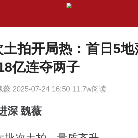
次土拍开局热：首日5地
18亿连夺两子
薇 2025-07-24 16:50 11.7w阅读
进深 魏薇