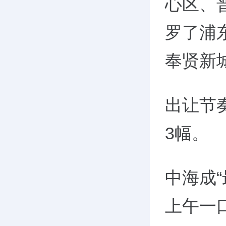
心区、
罗了浦
奉贤新
出让节
3
幅。
中海成
上午一