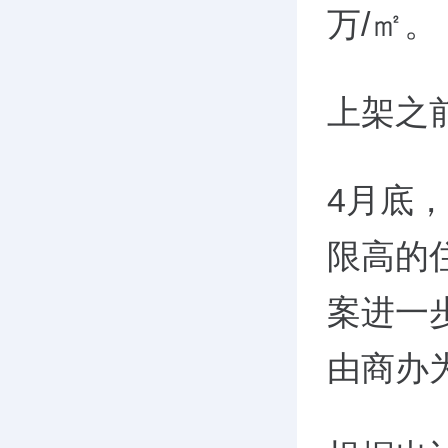
万
/
㎡。
上架之
4
月底，
限高的
案进一
由商办