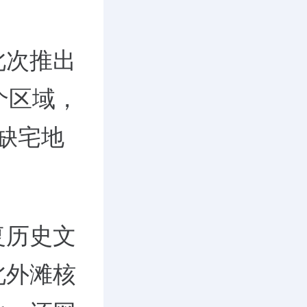
此次推出
个区域，
缺宅地
复历史文
北外滩核