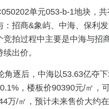
C050202
单元
053-b-1
地块，共
与：招商
&
象屿、中海、保利发
个竞拍过程中主要是中海与招
持续出价。
轮角逐后，
中海以
53.63
亿夺下
10.1%
，楼板价
90390元
/
㎡，
44
万
/
㎡，预计未来售价大约