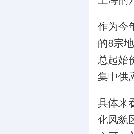
上海的
作为今
的
8
宗地
总起始
集中供
具体来
化风貌