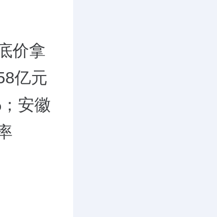
底价拿
58亿元
%；安徽
率