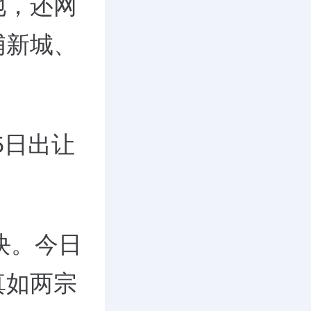
地，还网
浦新城、
5
日出让
块。
今日
真如两宗