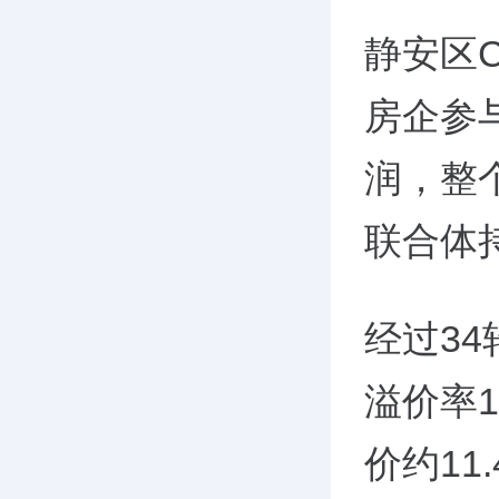
静安区
房企参
润，整
联合体
经过
34
溢价率
价约
11.