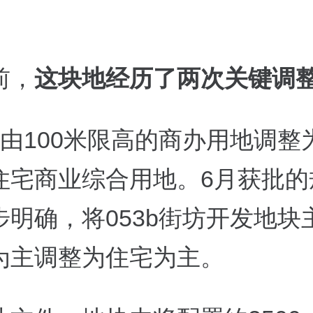
前，
这块地经历了两次关键调
由
100
米限高的商办用地调整
住宅
商业综合用地。
6
月获批的
步明确，将
053b
街坊开发地块
为主调整为住宅为主。