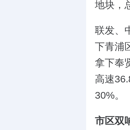
地块，
联发、
下青浦
拿下奉
高速
36.
30%
。
市区双