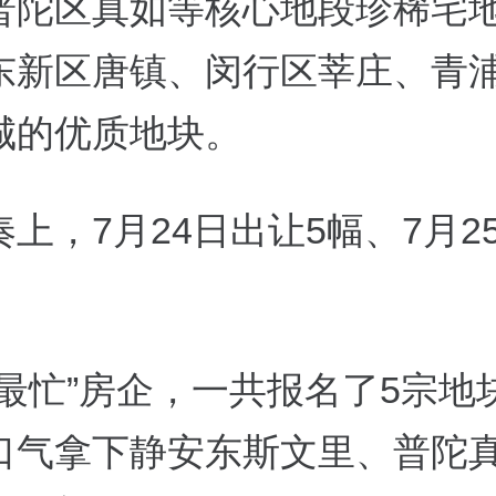
普陀区真如等核心地段珍稀宅
东新区唐镇、闵行区莘庄、青
城的优质地块。
奏上，
7
月
24
日出让
5
幅、
7
月
2
“最忙”房企，一共报名了
5
宗地
口气拿下静安东斯文里、普陀