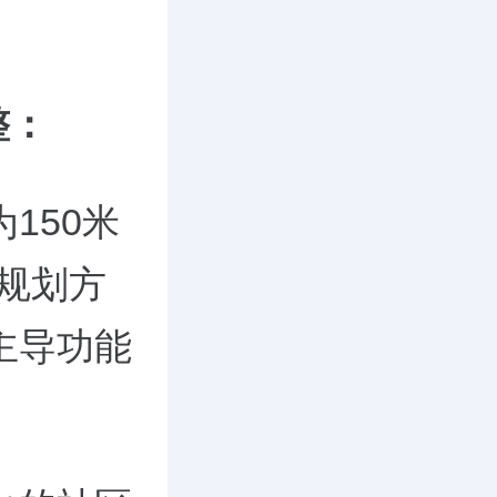
整：
为
150
米
规划方
主导功能