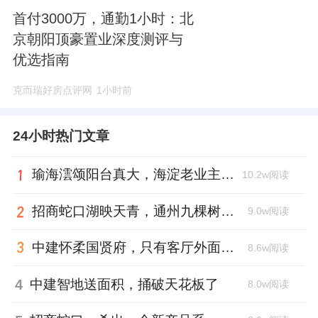
首付3000万，通勤1小时：北
京朝阳顶豪置业深度测评与
优选指南
克而瑞好房点评网
1小时前
24小时热门文章
瑜海澐颂阳台真大，海淀老业主慕了
10.2w阅读
招商蛇口湖映天青，通州九棵树首座宋韵新盘亮相
9.0w阅读
中建怀柔国贤府，只有客厅外面的才叫阳台
8.6w阅读
4
中建智地送面积，捅破天花板了
8.0w阅读