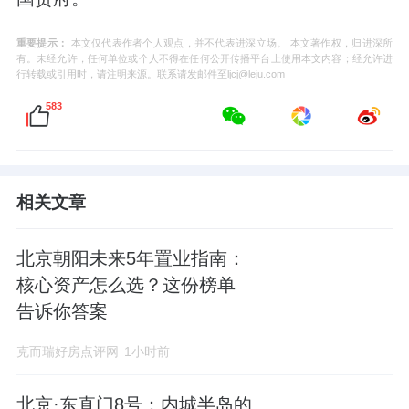
重要提示：
本文仅代表作者个人观点，并不代表进深立场。 本文著作权，归进深所
有。未经允许，任何单位或个人不得在任何公开传播平台上使用本文内容；经允许进
行转载或引用时，请注明来源。联系请发邮件至ljcj@leju.com
583
相关文章
北京朝阳未来5年置业指南：
核心资产怎么选？这份榜单
告诉你答案
克而瑞好房点评网
1小时前
北京·东直门8号：内城半岛的