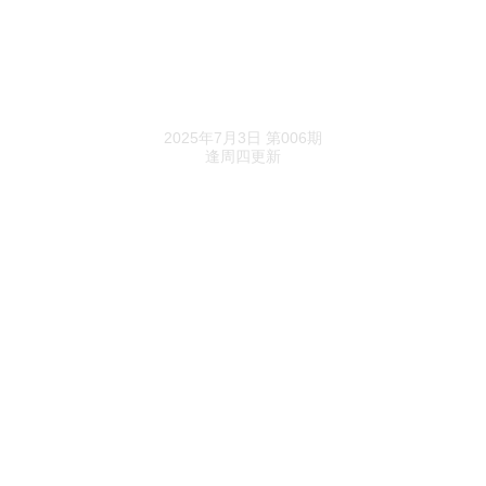
杨浦滨江九宫格再出一格！中建壹品投资拿下杨
浦大桥街道90街坊地块
《进深》精选
涨价8200元/㎡！浦开云璟四期首开260套
2025年7月3日 第006期
逢周四更新
2025上半年北京22宗宅地成交：总额超千亿，同
比增长37.3%
总价244.7亿！浦东耀华+黄浦余庆里组合地块拟
股转
珺悦名都连拿2张预售证，最高备案价8.86万/平
北京楼市半年报：越秀地产董毅是冠军，网签
132亿元