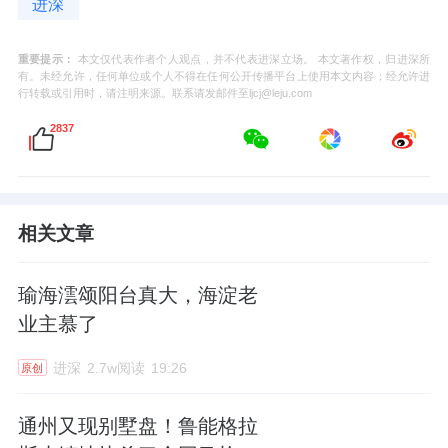
进深
重要提示：
本文仅代表作者个人观点，并不代表进深立场。 本文著作权，归进深所
有。未经允许，任何单位或个人不得在任何公开传播平台上使用本文内容；经允许进
行转载或引用时，请注明来源。联系请发邮件至ljcj@leju.com
2837
相关文章
瑜海澐颂阳台真大，海淀老
业主慕了
进深
2.7w阅读
19:26
原创
通州又现别墅盘！鲁能格拉