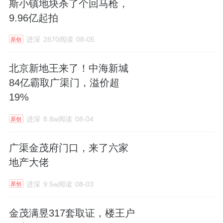
斯小镇地块杀了个回马枪，
9.96亿起拍
进深
2870阅读
08-05
原创
北京新地王来了！中海新城
84亿霸取广渠门，溢价超
19%
进深
8.8w阅读
08-04
原创
广渠金茂府门口，来了六家
地产大佬
进深
9.5w阅读
08-03
原创
金茂满昱317套取证，楼王户