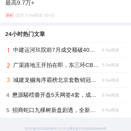
最高9.7万+
进深
9.9w阅读
08-02
原创
24小时热门文章
中建运河玖院前7月成交额破40亿，刘琨再拿一个单盘销冠
9.9w阅读
广渠路地王开拍在即，东三环CBD再迎“王炸”
9.0w阅读
城建龙樾海序霸榜北京套数销冠，少帅王鑫功不可没
9.0w阅读
4
懋源騴橒臺开盘5天网签4套，成交均价10万+
8.9w阅读
5
招商蛇口九棵树新盘剧透，全新产品系宋风大宅
8.8w阅读
京ICP备2021030296号-13 京公网安备11010502054454号