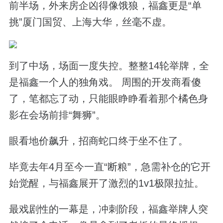
前半场，外来房企凶得像饿狼，福鑫更是“单
挑”厦门国贸、上海大华，丝毫不虚。
到了中场，场面一度失控。整整14轮举牌，全
是福鑫一个人的独角戏。 周围的开发商看傻
了，笔都忘了动，只能眼睁睁看着那个橘色身
影在会场前排“舞狮”。
眼看地价飙升，招商蛇口终于坐不住了。
毕竟去年4月至今一直“断粮”，急需补仓的它开
始觉醒，与福鑫展开了激烈的1v1极限拉扯。
最戏剧性的一幕是，冲刺阶段，福鑫举牌人突