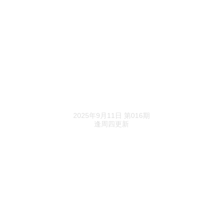
静安首个“三阳台”！大华静安年华108平三房
实得率87%
降价3877元/㎡！聚丰雅居113套房源拿证
1.01低密滨水墅！保利西郊和煦|领墅103套房源
已过会
《进深》精选
涨价7589元/㎡！中国铁建熙语86套房源过会
2025年9月11日 第016期
逢周四更新
建发海晏实景大门来了！加推28套218户型，南
排一线河景房
昌平国誉星城，户型越大、阳台越窄
9.395亿元！通州1宗多功能地块预申请，建筑样
式被运河玖院剧透了